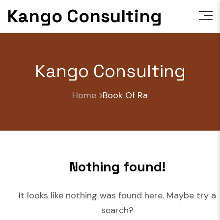
Skip
Kango Consulting
to
content
Kango Consulting
Home
Book Of Ra
Nothing found!
It looks like nothing was found here. Maybe try a
search?